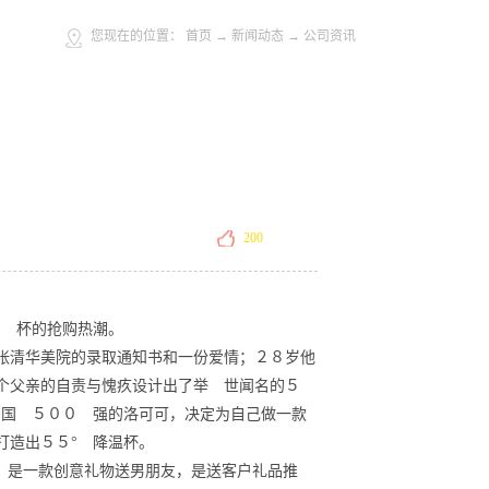
您现在的位置：
首页
→
新闻动态
→
公司资讯
200
° 杯的抢购热潮。
张清华美院的录取通知书和一份爱情；２８岁他
个父亲的自责与愧疚设计出了举 世闻名的５
中国 ５００ 强的洛可可，决定为自己做一款
打造出５５° 降温杯。
。是一款创意礼物送男朋友，是送客户礼品推