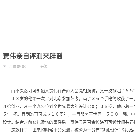
贾伟亲自评测来辟谣
2018-09-08
来源:
前不久洛可可创始人贾伟在奇葩大会亮相演讲，又一次掀起了５５
１８岁的他第一次来到北京参加艺考，画了３６个手电筒收获了一
开始创业，从一个办公位到全世界最大的设计公司；３８岁，他带着一
５° 杯。直到洛可可成立１０周年，一直服务于世界 ５００ 强、
设计。结合之前女儿烫伤的事件后，贾伟号召百余位洛可可设计师共同
这款杯子一出来的时候十分火爆，被誉为十分有“创意设计”的礼品