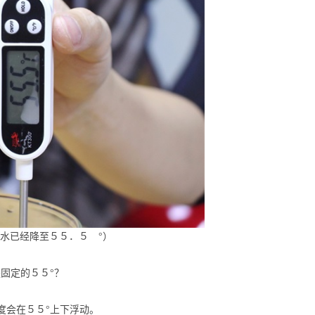
水已经降至５５．５ °）
固定的５５°？
度会在５５°上下浮动。