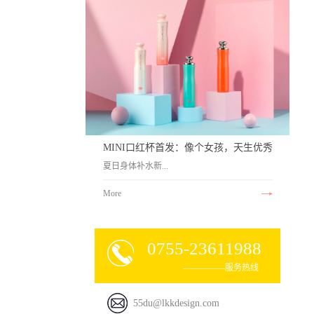
束，55度降温杯大受好评！
MINI口红杯首发：像个女孩，天生优秀
夏日身体补水新...
More
0755-23611988
方案——55度MINI口红杯热情活泼的潘通色
—————服务热线
调，为夏日带来满满元气Lkk55° MINI口红
杯 6月4日全新上市即刻获取你独特的优秀，
55du@lkkdesign.com