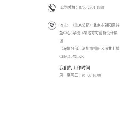
关注55度官方旗舰店
公司总机：0755-2361-1988
地址：（北京总部）北京市朝阳区诚
盈中心3号楼16层洛可可创新设计集
团
（深圳分部）深圳市福田区深业上城
CEEC10层LKK
我们的工作时间
周一至周五：9：00-18:00