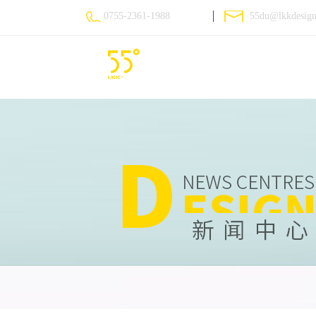
0755-2361-1988
55du@lkkdesig