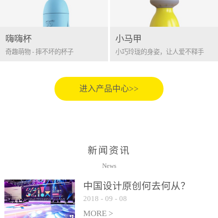
嗨嗨杯
小马甲
奇趣萌物 - 摔不坏的杯子
小巧玲珑的身姿，让人爱不释手
进入产品中心>>
新闻资讯
News
中国设计原创何去何从？
2018
-
09
-
08
MORE >