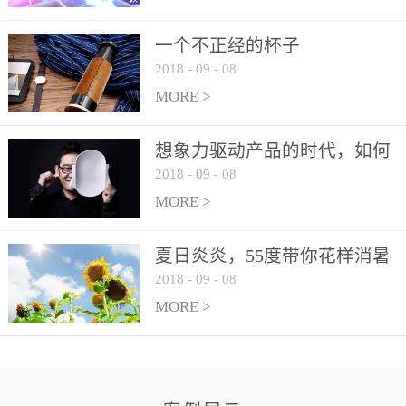
一个不正经的杯子
2018
-
09
-
08
MORE >
想象力驱动产品的时代，如何
2018
-
09
-
08
讲好中国故事？
MORE >
夏日炎炎，55度带你花样消暑
2018
-
09
-
08
MORE >