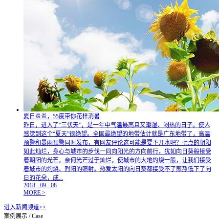
夏日炎炎，55度带你花样消暑
昨日，进入了“三伏天”，是一年中气温最高且又潮湿、闷热的日子。使人
感觉到这个“夏天”很绝望。全国最绝望的地带估计就是广东地带了，高温
预警和暴雨预警同时发布，有网友评论这可能是要下开水吧？七点的朝阳
如此灿烂，身心与城市的步伐一同向阳光的方向前行，犹如向日葵般接受
着朝阳的光芒。奈何光芒过于灿烂，使城市的大地灼烧一般，让我们接受
着城市的灼烧、烈阳的照射。热爱太阳的向日葵都接受不了煎熬低下了向
日的花朵，成...
2018
-
09
-
08
MORE >
进入新闻频道>>
案例展示
/
Case