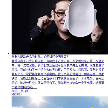
想象力驱动产品的时代，如何讲好中国故事？
我想从我十八岁开始讲起，当年我十八岁，第一次来到北京，第一次坐火
车，第一次吃汉堡。到了北京之后我考当时的中央工艺美院，现在的清华
美院。我就参加了一个特别大的考前班，三百多人。然后呢，突然老师把
我叫上去，说贾伟你画六个手电筒。我十八年前就用过一种手电筒，就那
铁筒，我就上到黑板上给三百多个同学认认真真画了一个手电筒。画完之
后呢，脑袋一片空白什么都没有了，我就想出来这么一个手电筒。结果那
个老师就问我说，...
2018
-
09
-
08
MORE >