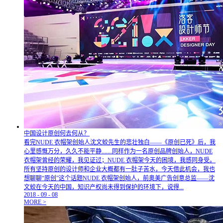
中国设计原创何去何从？
看完NUDE 衣帽架创始人沈文蛟先生的悲壮独白——《原创已死》后，我
心里感慨万分，久久不能平静.......同样作为一名原创品牌创始人，NUDE
衣帽架曾经的荣耀，我见证过；NUDE 衣帽架今天的困境，我感同身受。
所有坚持原创的设计师和企业大概都有一肚子苦水，今天借此机会，我也
想聊聊“原创”这个话题NUDE 衣帽架创始人，前奥美广告创意总监——沈
文蛟在今天的中国，知识产权尚未得到保护的环境下，说得...
2018
-
09
-
08
MORE >