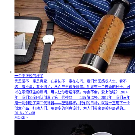
一个不正经的杯子
秀恩爱不一定是真爱，在身边不一定在心间。我们常常感叹人生，看不
透，看不清，看不明了，从而产生很多烦恼。如果有一个神奇的杯子，可
以在滚滚红尘的世间，可以让你看遍浮沉。你会不会，爱上他呢？ 2014
年，我们55度团队创造了第一代神器——55度降温杯。2017年，我们三年
磨一剑创造了第二代神器——望远镜杯。我们的目标，就是一直用下一个
创意产品，打动人们。用更多的创意设计，为人们带来更美好舒适的...
2018
-
09
-
08
MORE >