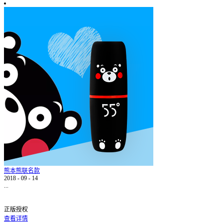
熊本熊联名款
2018
-
09
-
14
...
正版授权
查看详情