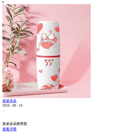
呆呆朵朵
2018
-
09
-
14
...
呆呆朵朵跨界款
查看详情