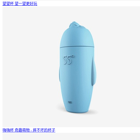
望望杯
望一望更好玩
嗨嗨杯
奇趣萌物 - 摔不坏的杯子