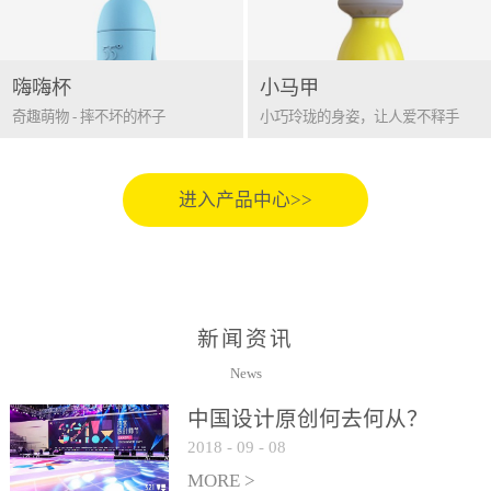
嗨嗨杯
小马甲
奇趣萌物 - 摔不坏的杯子
小巧玲珑的身姿，让人爱不释手
进入产品中心>>
新闻资讯
News
中国设计原创何去何从？
2018
-
09
-
08
MORE >