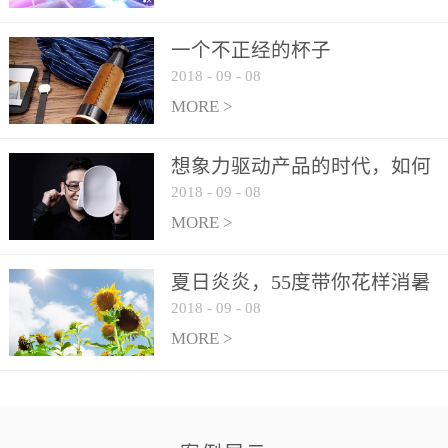
一个不正经的杯子
2018
-
09
-
08
MORE >
想象力驱动产品的时代，如何
2018
-
09
-
08
讲好中国故事？
MORE >
夏日炎炎，55度带你花样消暑
2018
-
09
-
08
MORE >